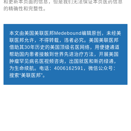
和更新本页面的信息，但是我们无法保证本页医药信息
的精确性和完整性。
本文由美国美联医邦Medebound编辑原创，未经美
联医邦允许，不得转载，违者必究。美国美联医邦
借助其30年历史的美国顶级名医网络，用便捷通道
帮助国内患者接触到世界先进治疗方法，开展美国
肿瘤罕见病名医视频咨询，出国就医和新药绿通，
为生命续航。电话：4006162591，微信公众号：
搜索“美联医邦”。