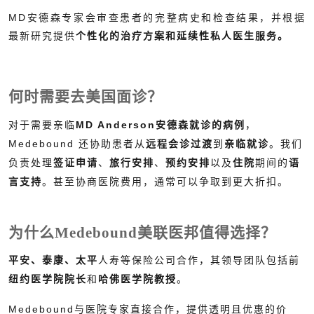
MD安德森专家会审查患者的完整病史和检查结果，并根据
最新研究提供
个性化的治疗方案和延续性私人医生服务。
何时需要去美国面诊？
对于需要亲临
MD Anderson安德森就诊的病例
，
Medebound 还协助患者从
远程会诊过渡
到
亲临就诊
。我们
负责处理
签证申请
、
旅行安排
、
预约安排
以及
住院
期间的
语
言支持
。甚至协商医院费用，通常可以争取到更大折扣。
为什么Medebound美联医邦值得选择？
平安、泰康、太平
人寿等保险公司合作，其领导团队包括前
纽约医学院院长
和
哈佛医学院教授
。
Medebound与医院专家直接合作，提供透明且优惠的价