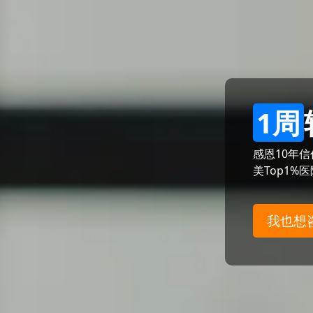
1周
感恩10年
美Top1%
我也想