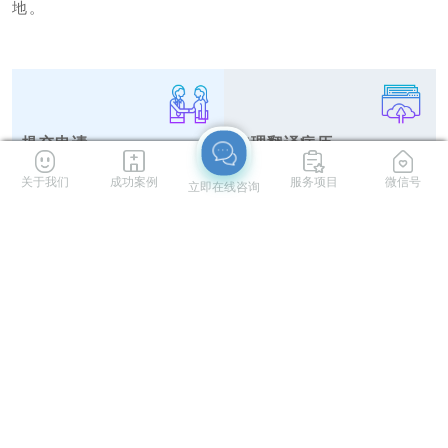
地。
提交申请
整理翻译病历
提交申请，美联医邦即启动该服务流
美联医邦医学部在收到预付款后，由
关于我们
服务项目
微信号
成功案例
立即在线咨询
程
私人医生协助患者整理和上传病历资
料。美联医邦在线下和线上同步开展
服务
提交美国专家
书面咨询
待患者资料备齐上传以后，美联医邦
书面咨询：在患者资料备齐上传之
医学部将中文病历翻译成英文病历，
后，美联医邦在7个工作日后向患者
并在美联医邦私密的符合HIPAA隐私
发布美国名医出具的英文报告以及美
保护的云平台，提交至美国名
联医邦医学部翻译的中文译稿。