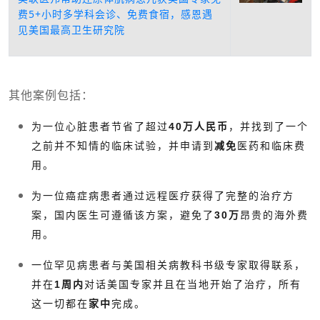
费5+小时多学科会诊、免费食宿，感恩遇
见美国最高卫生研究院
其他案例包括：
为一位心脏患者节省了超过
40万人民币
，并找到了一个
之前并不知情的临床试验，并申请到
减免
医药和临床费
用。
为一位癌症病患者通过远程医疗获得了完整的治疗方
案，国内医生可遵循该方案，避免了
30万
昂贵的海外费
用。
一位罕见病患者与美国相关病教科书级专家取得联系，
并在
1周内
对话美国专家并且在当地开始了治疗，所有
这一切都在
家中
完成。