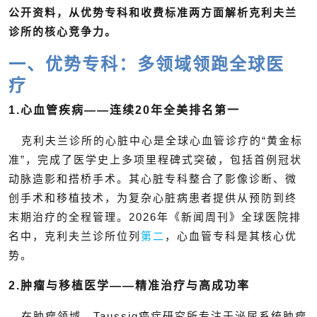
公开资料，从优势专科和收费标准两方面解析克利夫兰
诊所的核心竞争力。
一、优势专科：多领域领跑全球医
疗
1.心血管疾病——连续20年全美排名第一
克利夫兰诊所的心脏中心是全球心血管诊疗的“黄金标
准”，完成了医学史上多项里程碑式突破，包括首例冠状
动脉造影和搭桥手术。其心脏专科整合了影像诊断、微
创手术和移植技术，为复杂心脏病患者提供从预防到终
末期治疗的全程管理。2026年《新闻周刊》全球医院排
名中，克利夫兰诊所位列
第二
，心血管专科是其核心优
势。
2.肿瘤与移植医学——精准治疗与高成功率
在肿瘤领域，Taussig癌症研究所专注于泌尿系统肿瘤