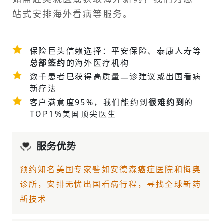
站式安排
海外看病
等服务。
保险巨头信赖选择：平安保险、泰康人寿等
总部签约
的海外医疗机构
数千患者已获得高质量二诊建议或
出国看病
新疗法
客户满意度95%，我们能约到
很难约到
的
TOP1%美国顶尖医生
服务优势
预约知名美国专家譬如
安德森癌症医院
和梅奥
诊所，安排无忧出国看病行程，寻找全球新药
新技术