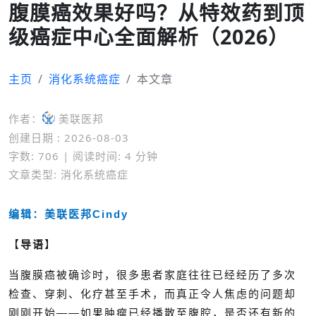
腹膜癌效果好吗？从特效药到顶
级癌症中心全面解析（2026）
主页
消化系统癌症
本文章
作者：
美联医邦
创建日期 : 2026-08-03
字数: 706 | 阅读时间: 4 分钟
文章类型: 消化系统癌症
编辑：美联医邦Cindy
【
导语
】
当腹膜癌被确诊时，很多患者家庭往往已经经历了多次
检查、穿刺、化疗甚至手术，而真正令人焦虑的问题却
刚刚开始——如果肿瘤已经播散至腹腔，是否还有新的