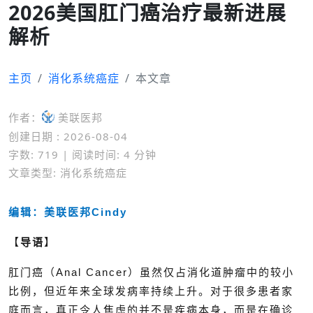
2026美国肛门癌治疗最新进展
解析
主页
消化系统癌症
本文章
作者：
美联医邦
创建日期 : 2026-08-04
字数: 719 | 阅读时间: 4 分钟
文章类型: 消化系统癌症
编辑：美联医邦Cindy
【
导语
】
肛门癌（Anal Cancer）虽然仅占消化道肿瘤中的较小
比例，但近年来全球发病率持续上升。对于很多患者家
庭而言，真正令人焦虑的并不是疾病本身，而是在确诊