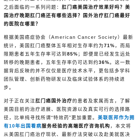
之后面临的一系列问题：
肛门癌美国治疗效果好吗？美
国治疗晚期肛门癌还有哪些选择？国外治疗肛门癌最好
的医院在哪里？
根据美国癌症协会（American Cancer Society）最新
统计，美国肛门癌整体五年相对生存率约为
71%
，而局
限期患者五年生存率可达到
85%
；即便是已经发生远处
转移的晚期患者，五年生存率仍可达到约
36%
。这一数
据背后反映的并不仅仅是医疗技术水平，更包括多学科
团队管理、创新药物研发以及临床试验体系的持续进
步。
对于正在关注
肛门癌国外治疗
的患者及家属而言，了解
美国目前的治疗进展、医院资源以及真实可行的选择路
径，比单纯寻找所谓“特效药”更加重要。
美联医邦作为拥
有10年
出国看病
服务经验的高端医疗咨询机构
，本文将
从美国肛门癌治疗现状、最新疗法突破以及赴美就医决