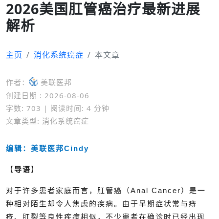
2026美国肛管癌治疗最新进展
解析
主页
消化系统癌症
本文章
作者：
美联医邦
创建日期 : 2026-08-06
字数: 703 | 阅读时间: 4 分钟
文章类型: 消化系统癌症
编辑：美联医邦Cindy
【
导语
】
对于许多患者家庭而言，肛管癌（Anal Cancer）是一
种相对陌生却令人焦虑的疾病。由于早期症状常与痔
疮、肛裂等良性疾病相似，不少患者在确诊时已经出现