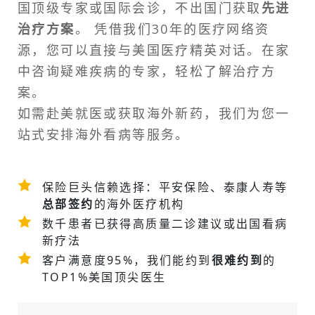
国顶级专家或
国际会诊
，不出国门获取
先进
治疗方案
。 凭借我们30年的医疗网络资
源，您可以直接与美国医疗精英对话。在家
中咨询疑难疾病的专家，轻松了解治疗方
案。
如需
赴美就医
或获取海外新药，我们为您一
站式安排
海外看病
等服务。
保险巨头信赖选择：平安保险、泰康人寿等
总部签约
的海外医疗机构
数千患者已获得高质量二诊建议或
出国看病
新疗法
客户满意度95%，我们能约到
很难约到
的
TOP1%美国顶尖医生