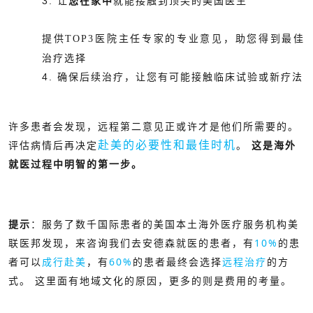
3. 让
您在家中
就能接触到顶尖的美国医生
提供
TOP3
医院主任专家的专业意见，助您得到最佳
治疗选择
4. 确保后续治疗，让您有可能接触临床试验或新疗法
许多患者会发现，远程第二意见正或许才是他们所需要的。
赴美的必要性和最佳时机
评估病情后再决定
。
这是海外
就医过程中明智的第一步。
提示
：服务了数千国际患者的美国本土海外医疗服务机构美
联医邦发现，来咨询我们去安德森就医的患者，有
10%
的患
者可以
成行赴美
，有
60%
的患者最终会选择
远程治疗
的方
式。 这里面有地域文化的原因，更多的则是费用的考量。