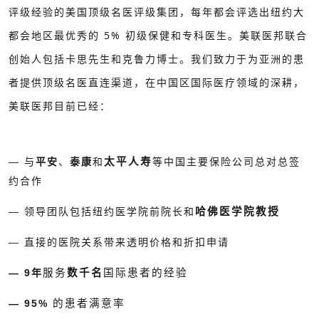
评级经验的美国顶级名医评级集团，每年都会评选出纽约大
都会地区最优秀的 5% 初级保健和专科医生。美联医邦联合
创始人包括卡思先生和克鲁力博士。我们致力于为亚洲的患
者提供顶级名医直连渠道，在中国区国际医疗领域的深耕，
美联医邦目前已经：
— 与
平安
、
泰康
和
太平人寿
等中国主要保险公司总对总签
约合作
— 领导团队包括纽约医学院前院长和
哈佛医学院教授
— 直接的医院关系带来透明价格和折扣申请
— 9年
服务
数千名
国际患者的经验
— 95%
的患者满意率