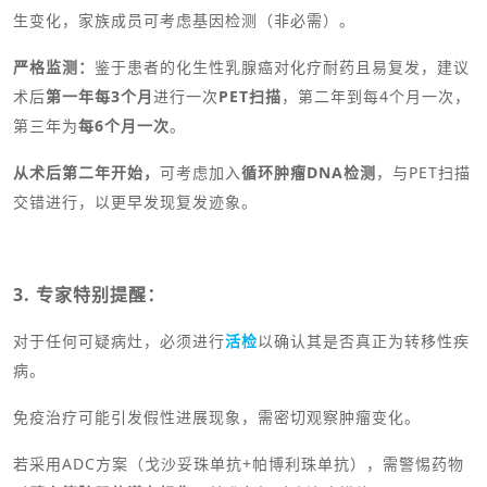
生变化，家族成员可考虑基因检测（非必需）。
严格监测：
鉴于患者的化生性乳腺癌对化疗耐药且易复发，建议
术后
第一年每3个月
进行一次
PET扫描
，第二年到每4个月一次，
第三年为
每6个月一次
。
从术后第二年开始，
可考虑加入
循环肿瘤DNA检测
，与PET扫描
交错进行，以更早发现复发迹象。
3. 专家特别提醒：
对于任何可疑病灶，必须进行
活检
以确认其是否真正为转移性疾
病。
免疫治疗可能引发假性进展现象，需密切观察肿瘤变化。
若采用ADC方案（戈沙妥珠单抗+帕博利珠单抗），需警惕药物