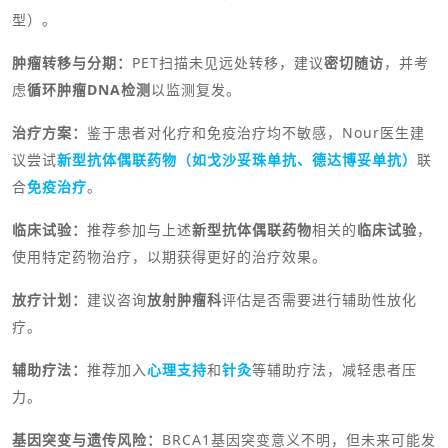
型）。
肿瘤转移与分期：
PET扫描未见远处转移，建议
密切随访
，并考
虑
循环肿瘤DNA检测
以监测复发。
治疗方案：
鉴于患者对化疗和免疫治疗均不敏感，
Nour医生
建
议尝试
新型抗体偶联药物（如戈沙妥珠单抗、德达博妥单抗）
联
合
免疫治疗
。
临床试验：
推荐参加与上述
新型抗体偶联药物
相关的
临床试验
，
使用特定药物治疗，以期获得更好的治疗效果。
放疗计划：
建议咨询
放射肿瘤科
评估是否需要进行辅助性放化
疗。
辅助疗法：
推荐加入
心理支持
和
针灸
等辅助疗法，减轻患者压
力。
基因突变与遗传风险：
BRCA1基因突变意义不明，但未来可能发