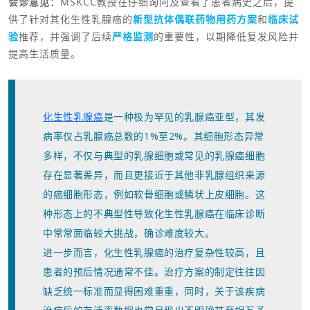
会诊意见：
MSKCC教授在仔细询问及查看了患者病史之后，提
供了针对其化生性乳腺癌的
新型抗体偶联药物用药方案
和
临床试
验
推荐，并强调了后续
严格监测
的重要性，以期降低复发风险并
提高生活质量。
化生性乳腺癌
是一种极为罕见的乳腺癌亚型，其发
病率仅占乳腺癌总数的1%至2%。其细胞形态异常
多样，不仅与典型的乳腺细胞或常见的乳腺癌细胞
存在显著差异，而且更接近于其他非乳腺组织来源
的癌细胞形态，例如软骨细胞或鳞状上皮细胞。这
种形态上的不典型性导致化生性乳腺癌在临床诊断
中常常面临较大挑战，确诊难度较大。
进一步而言，化生性乳腺癌的治疗复杂性较高，且
患者的预后情况通常不佳。治疗方案的制定往往因
缺乏统一标准而显得困难重重，同时，关于该疾病