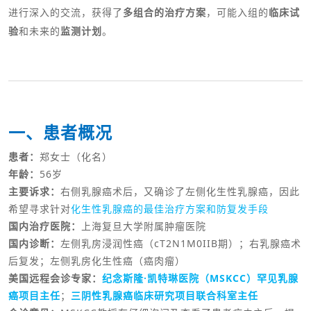
进行深入的交流，获得了
多组合的治疗方案
，可能入组的
临床试
验
和未来的
监测计划
。
一、患者概况
患者：
郑女士（化名）
年龄：
56岁
主要诉求：
右侧乳腺癌术后，又确诊了左侧化生性乳腺癌，因此
希望寻求针对
化生性乳腺癌的最佳治疗方案和防复发手段
国内治疗医院：
上海复旦大学附属肿瘤医院
国内诊断：
左侧乳房浸润性癌（cT2N1M0IIB期）；右乳腺癌术
后复发；左侧乳房化生性癌（癌肉瘤）
美国远程会诊专家：
纪念斯隆·凯特琳医院（MSKCC）罕见乳腺
癌项目主任
；
三阴性乳腺癌临床研究项目联合科室主任