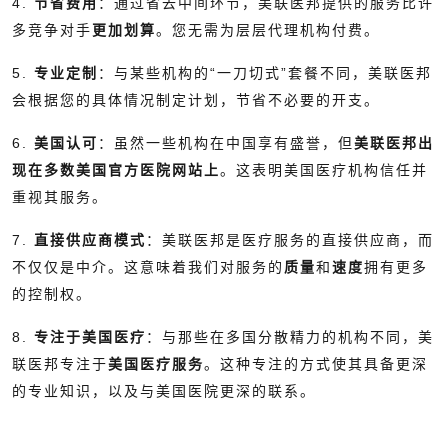
4.
节省费用
：通过省去中间环节，美联医邦提供的服务比许
多竞争对手
更加划算
。您无需为层层代理机构付费。
5.
专业定制
：与某些机构的“一刀切式”套餐不同，美联医邦
会根据您的具体情况制定计划，节省不必要的开支。
6.
美国认可
：虽然一些机构在中国享有盛誉，但
美联医邦出
现在多数美国官方医院网站上
。这表明美国医疗机构信任并
重视其服务。
7.
直接供应商模式
：美联医邦是医疗服务的直接供应商，而
不仅仅是中介。这意味着我们对服务的
质量
和
速度
拥有更多
的控制权。
8.
专注于美国医疗
：与那些在多国分散精力的机构不同，美
联医邦专注于
美国医疗服务
。这种专注的方式使其具备更深
的专业知识，以及与美国医院更深的联系。