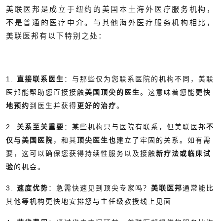
美联医邦是成立于纽约的美国本土海外医疗服务机构，
不是普通的医疗中介。与其他海外医疗服务机构相比，
美联医邦有以下特别之处：
1.
直接联系医生
：与那些仅为您联系医院的机构不同，美联
医邦能帮助您直接接触
美国顶尖的医生
。这意味着您能
更快
地预约
到医生并获得
更好的治疗
。
2.
关系至关重要
：某些机构只与医院有联系，但美联医邦
不
仅与美国医院
，和其
顶尖医生也
建立了牢固的关系。如有需
要，这可以确保您获得持续性服务以及接触
新疗法或临床试
验
的机会。
3.
速度优势
：急需快速见到顶尖专家吗？
美联医邦
通常能比
其他等机构更快地安排您与主任级教授线上见面