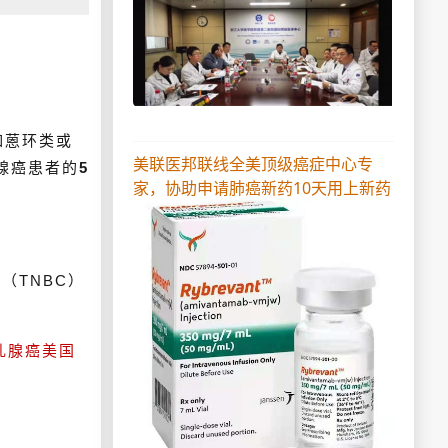
如蒽环类或
美联医邦联线全美顶级癌症中心专
乳腺癌患者的
5
家，协助申请肺癌新药10天用上新药
（TNBC）
乳腺癌美国