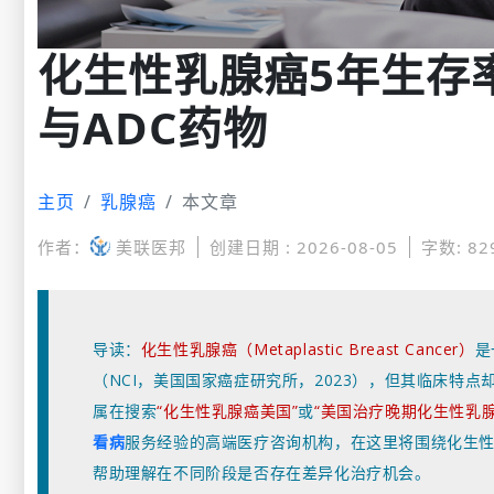
化生性乳腺癌5年生存
与ADC药物
主页
乳腺癌
本文章
作者：
美联医邦
创建日期 : 2026-08-05
字数: 82
导读：
化生性乳腺癌（Metaplastic Breast Cancer）
是
（NCI，美国国家癌症研究所，2023），但其临床特
属在搜索
“化生性乳腺癌美国”
或
“美国治疗晚期化生性乳腺
看病
服务经验的高端医疗咨询机构，在这里
将围绕化生
帮助理解在不同阶段是否存在差异化治疗机会。