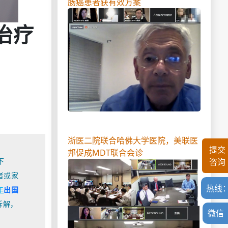
肠癌患者获有效方案
治疗
浙医二院联合哈佛大学医院，美联医
提交
邦促成MDT联合会诊
下
咨询
者或家
热线
年
出国
拆解，
微信