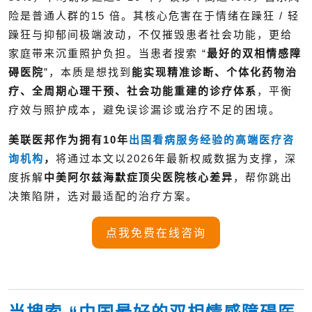
险是普通人群的15 倍。其核心危害在于情绪在躁狂 / 轻
躁狂与抑郁间极端波动，不仅摧毁患者社会功能，更给
家庭带来沉重照护负担。当患者搜索 “
最好的双相情感障
碍医院
”，本质是想找到
能实现精准诊断、个体化药物治
疗、全周期心理干预、社会功能重建的诊疗体系
，平衡
疗效与照护成本，避免误诊漏诊或治疗不足的困境。
美联医邦作为拥有10年
出国看病
服务经验的高端医疗咨
询机构
，
将通过
本文以2026年最新权威数据为支撑，深
度拆解
中美
阿尔兹海默症
顶尖医院核心差异
，帮你跳出
决策陷阱，选对最适配的治疗方案。
点我免费在线咨询