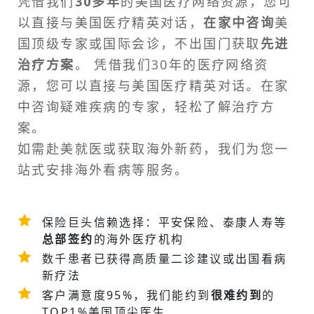
凭借我们
30多年
的美国医疗网络资源，您可
以直接与美国医疗精英对话，
在家中咨询
美
国顶级专家或
国际会诊
，不出国门获取
先进
治疗方案
。 凭借我们30年的医疗网络资
源，您可以直接与美国医疗精英对话。在家
中咨询疑难疾病的专家，轻松了解治疗方
案。
如需
赴美就医
或获取海外新药，我们为您一
站式安排
海外看病
等服务。
保险巨头信赖选择：平安保险、泰康人寿等
总部签约
的海外医疗机构
数千患者已获得高质量二诊建议或
出国看病
新疗法
客户满意度95%，我们能约到
很难约到
的
TOP1%美国顶尖医生