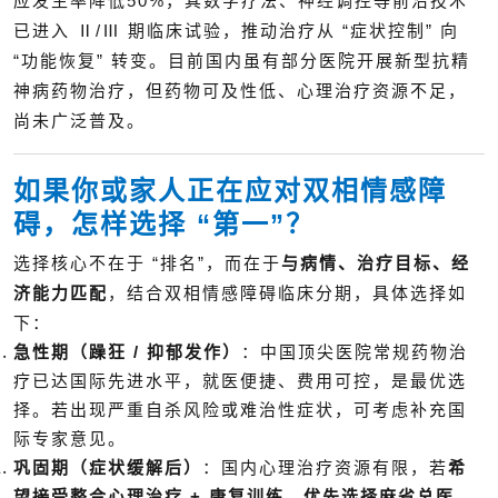
应发生率降低50%，其数字疗法、神经调控等前沿技术
已进入 Ⅱ/Ⅲ 期临床试验，推动治疗从 “症状控制” 向
“功能恢复” 转变。目前国内虽有部分医院开展新型抗精
神病药物治疗，但药物可及性低、心理治疗资源不足，
尚未广泛普及。
如果你或家人正在应对双相情感障
碍，怎样选择 “第一”？
选择核心不在于 “排名”，而在于
与病情、治疗目标、经
济能力匹配
，结合双相情感障碍临床分期，具体选择如
下：
急性期（躁狂 / 抑郁发作）
：中国顶尖医院常规药物治
疗已达国际先进水平，就医便捷、费用可控，是最优选
择。若出现严重自杀风险或难治性症状，可考虑补充国
际专家意见。
巩固期（症状缓解后）
：国内心理治疗资源有限，若
希
望接受整合心理治疗 + 康复训练，优先选择麻省总医