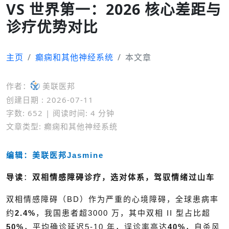
VS 世界第一：2026 核心差距与
诊疗优势对比
主页
癫痫和其他神经系统
本文章
作者：
美联医邦
创建日期 : 2026-07-11
字数: 652 | 阅读时间: 4 分钟
文章类型: 癫痫和其他神经系统
编辑：美联医邦Jasmine
导读
：
双相情感障碍诊疗，选对体系，驾驭情绪过山车
双相情感障碍（BD）作为严重的心境障碍，全球患病率
约
2.4%
，我国患者超3000 万，其中双相 II 型占比超
50%
，平均确诊延迟5-10 年，误诊率高达
40%
，自杀风