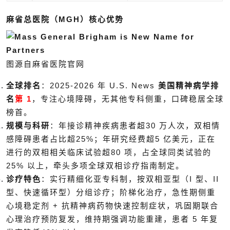
麻省总医院（MGH）核心优势
图源自麻省医院官网
全球排名
：2025-2026 年 U.S. News
美国精神病学排
名
第 1
，专注心境障碍，无其他专科侧重，口碑稳居全球
榜首。
规模与科研
：年接诊精神疾病患者超30 万人次，双相情
感障碍患者占比超25%；年研究经费超5 亿美元，正在
进行的双相相关临床试验超80 项，占全球同类试验的
25% 以上，牵头多项全球双相诊疗指南制定。
诊疗特色
：实行精细化亚专科制，按双相亚型（I 型、II
型、快速循环型）分组诊疗；阶梯化治疗，急性期侧重
心境稳定剂 + 抗精神病药物快速控制症状，巩固期联合
心理治疗预防复发，维持期强调功能重建，患者 5 年复