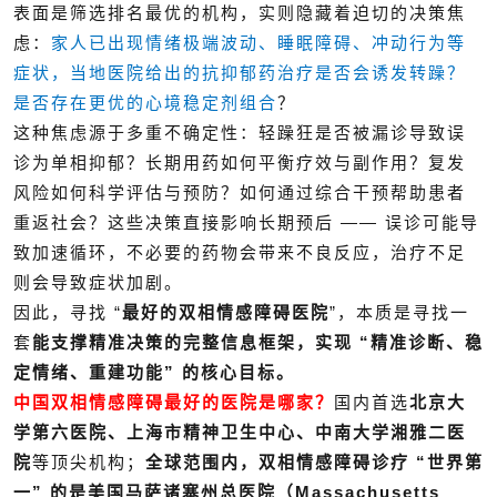
表面是筛选排名最优的机构，实则隐藏着迫切的决策焦
虑：
家人已出现情绪极端波动、睡眠障碍、冲动行为等
症状，当地医院给出的抗抑郁药治疗是否会诱发转躁？
是否存在更优的心境稳定剂组合
？
这种焦虑源于多重不确定性：轻躁狂是否被漏诊导致误
诊为单相抑郁？长期用药如何平衡疗效与副作用？复发
风险如何科学评估与预防？如何通过综合干预帮助患者
重返社会？这些决策直接影响长期预后 —— 误诊可能导
致加速循环，不必要的药物会带来不良反应，治疗不足
则会导致症状加剧。
因此，寻找 “
最好的
双相情感障碍
医院
”，本质是寻找一
套
能支撑精准决策的完整信息框架，实现 “精准诊断、稳
定情绪、重建功能” 的核心目标。
中国双相情感障碍最好的医院是哪家？
国内首选
北京大
学第六医院、上海市精神卫生中心、中南大学湘雅二医
院
等顶尖机构；
全球范围内，双相情感障碍诊疗 “世界第
一” 的是美国马萨诸塞州总医院（Massachusetts