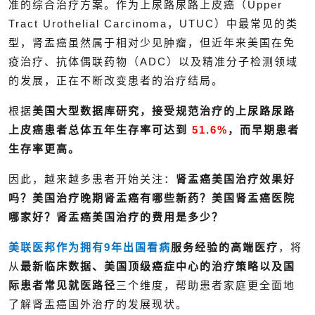
准的综合治疗方案。作为上尿路尿路上皮癌（Upper
Tract Urothelial Carcinoma，UTUC）中最常见的类
型，肾盂癌虽然属于相对少见肿瘤，但近年来美国在免
疫治疗、抗体偶联药物（ADC）以及精准分子检测领域
的发展，正在不断改变患者的治疗结局。
根据
美国大型数据库研究，接受规范治疗的上尿路尿路
上皮癌患者总体五年生存率可达到
51.6%
，而早期患者
生存率更高。
因此，越来越多患者开始关注：
肾盂癌美国治疗效果好
吗？美国治疗晚期肾盂癌有哪些新药？美国肾盂癌医院
哪家好？肾盂癌美国治疗的费用是多少？
美联医邦作为拥有9年
出国看病
服务经验的高端医疗
，
将
从
最新临床数据、美国顶级癌症中心的治疗策略以及国
际患者常见就医路径
三个维度，帮助患者家庭更全面地
了解肾盂癌国外治疗的发展现状。