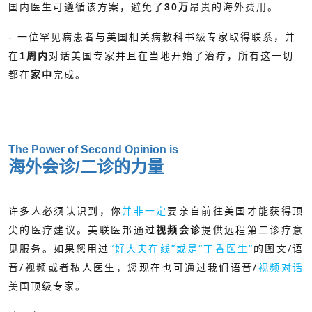
国内医生可遵循该方案，避免了
30万
昂贵的海外费用。
- 一位罕见病患者与美国相关病教科书级专家取得联系，并
在
1周内
对话美国专家并且在当地开始了治疗，所有这一切
都在
家中
完成。
The Power of Second Opinion is
海外会诊/二诊的力量
许多人必须认识到，你
并非一定
要亲自前往美国才能获得顶
尖的医疗建议。美联医邦通过
提供远程第二诊疗意
视频会诊
如果您用过
“好大夫在线”或是“丁香医生”
的图文/语
见服务。
音/视频或者私人医生，您现在也可通过我们语音/
视频对话
美国顶级专家。