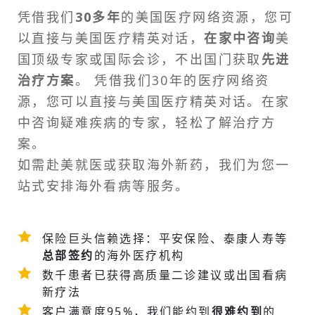
凭借我们
30多年
的美国医疗网络资源，您可
以直接与美国医疗精英对话，
在家中咨询
美
国顶级专家或
国际会诊
，不出国门获取
先进
治疗方案
。 凭借我们30年的医疗网络资
源，您可以直接与美国医疗精英对话。在家
中咨询疑难疾病的专家，轻松了解治疗方
案。
如需
赴美就医
或获取海外新药，我们为您一
站式安排
海外看病
等服务。
保险巨头信赖选择：平安保险、泰康人寿等
总部签约
的海外医疗机构
数千患者已获得高质量二诊建议或
出国看病
新疗法
客户满意度95%，我们能约到
很难约到
的