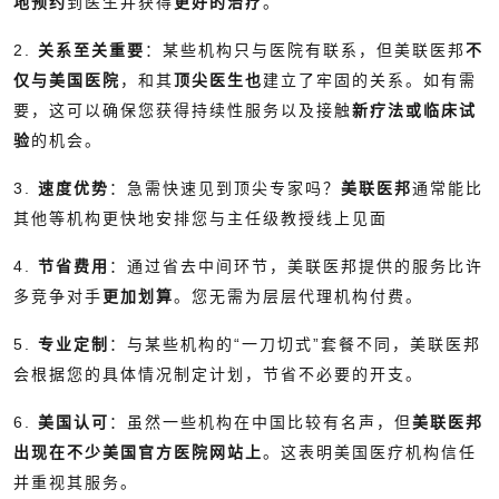
地预约
到医生并获得
更好的治疗
。
2.
关系至关重要
：某些机构只与医院有联系，但美联医邦
不
仅与美国医院
，和其
顶尖医生也
建立了牢固的关系。如有需
要，这可以确保您获得持续性服务以及接触
新疗法或临床试
验
的机会。
3.
速度优势
：急需快速见到顶尖专家吗？
美联医邦
通常能比
其他等机构更快地安排您与主任级教授线上见面
4.
节省费用
：通过省去中间环节，美联医邦提供的服务比许
多竞争对手
更加划算
。您无需为层层代理机构付费。
5.
专业定制
：与某些机构的“一刀切式”套餐不同，美联医邦
会根据您的具体情况制定计划，节省不必要的开支。
6.
美国认可
：虽然一些机构在中国比较有名声，但
美联医邦
出现在不少美国官方医院网站上
。这表明美国医疗机构信任
并重视其服务。