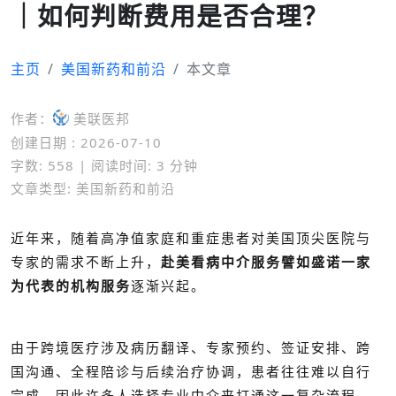
｜如何判断费用是否合理？
主页
美国新药和前沿
本文章
作者：
美联医邦
创建日期 : 2026-07-10
字数: 558 | 阅读时间: 3 分钟
文章类型: 美国新药和前沿
近年来，随着高净值家庭和重症患者对美国顶尖医院与
专家的需求不断上升，
赴美看病中介服务譬如盛诺一家
为代表的机构服务
逐渐兴起。
盛诺一家费用是多少用
由于跨境医疗涉及病历翻译、专家预约、签证安排、跨
国沟通、全程陪诊与后续治疗协调，患者往往难以自行
完成，因此许多人选择专业中介来打通这一复杂流程。