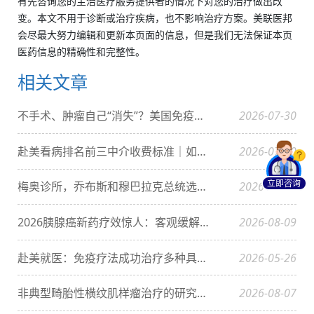
有先咨询您的主治医疗服务提供者的情况下对您的治疗做出改
变。本文不用于诊断或治疗疾病，也不影响治疗方案。美联医邦
会尽最大努力编辑和更新本页面的信息，但是我们无法保证本页
医药信息的精确性和完整性。
相关文章
不手术、肿瘤自己“消失”？美国免疫疗法震惊世界
2026-07-30
赴美看病排名前三中介收费标准｜如何判断费用是否合理？
2026-07-10
立即咨询
梅奥诊所，乔布斯和穆巴拉克总统选择的全球第一医院
2026-07-10
2026胰腺癌新药疗效惊人：客观缓解率达50%、生存期延长至16.2个月！患者生存希望大增！
2026-08-09
赴美就医：免疫疗法成功治疗多种具有MMRd突变的癌症
2026-05-26
非典型畸胎性横纹肌样瘤治疗的研究进展与创新策略
2026-08-07