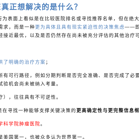
您真正想解决的是什么？
行为表面上看似是在比较医院排名或寻找推荐名单，但在绝
需求，而是一种
更为具体且具有现实紧迫性的决策焦虑
——
经接近最优，以及是否仍然存在尚未被充分评估的其他治疗
：
供了明确的治疗方案
；
所有可行路径，例如分期判断是否完全准确、是否完成了必
试验机会尚未被纳入考量。
疗），往往具有不可逆性。
是在寻找一种能够支撑关键决策的
更高确定性与更完整信息
学科学院肿瘤医院
。
是美国第一，也被众多认为世界第一。