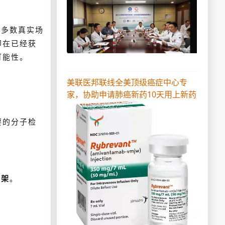
大多数真实场
即在已经获
可能性。
美联医邦联线全美顶级癌症中心专
家，协助申请肺癌新药10天用上新药
要的分子检
框架
。