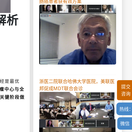
肠癌患者获有效方案
解析
浙医二院联合哈佛大学医院，美联医
已经是最优
提交
邦促成MDT联合会诊
瘤中心与全
咨询
关键阶段做
热线
微信