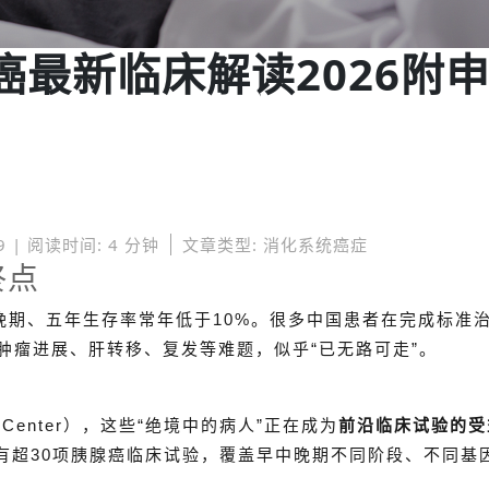
癌最新临床解读2026附
9 | 阅读时间: 4 分钟
文章类型: 消化系统癌症
终点
晚期、五年生存率常年低于10%。很多中国患者在完成标准
面临肿瘤进展、肝转移、复发等难题，似乎“已无路可走”。
r Center），这些“绝境中的病人”正在成为
前沿临床试验的受
有超30项胰腺癌临床试验，覆盖早中晚期不同阶段、不同基