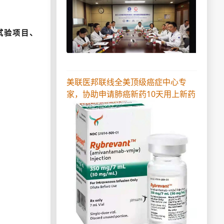
试验项目、
美联医邦联线全美顶级癌症中心专
家，协助申请肺癌新药10天用上新药