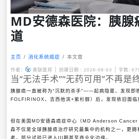
MD安德森医院：胰腺
道
主页
消化系统癌症
本文章
作者：
美联医邦
创建日期 : 2026-08-03
字数: 67
当“无法手术”“无药可用”不再是
胰腺癌一直被称为“沉默的杀手”——起病隐匿、发现即
FOLFIRINOX、吉西他滨+紫杉醇）后，发现依旧
但在美国MD安德森癌症中心（MD Anderson Cance
森不仅是全球胰腺癌治疗研究最集中的机构之一，更拥
者，部分试验已进入III期甚至商业化边缘。