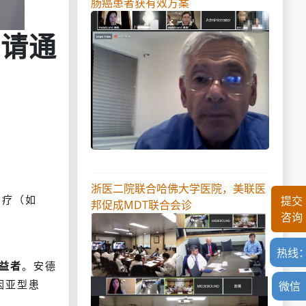
肠癌患者获有效方案
申请通
浙医二院联合哈佛大学医院，美联医
提交
治疗（如
邦促成MDT联合会诊
咨询
热线
益者
。安德
因亚型患
微信