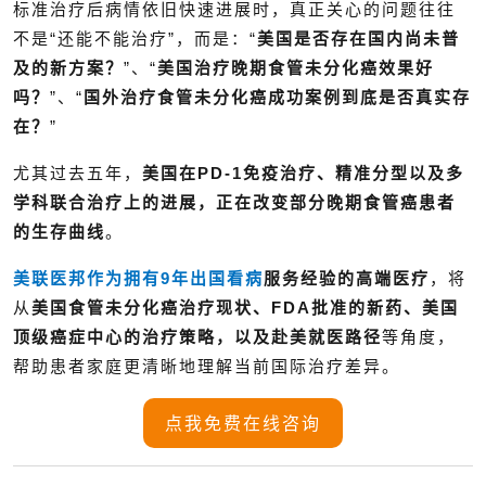
标准治疗后病情依旧快速进展时，真正关心的问题往往
不是“还能不能治疗”，而是：“
美国是否存在国内尚未普
及的新方案？
”、“
美国治疗晚期食管未分化癌效果好
吗？
”、“
国外治疗食管未分化癌成功案例到底是否真实存
在？
”
尤其过去五年，
美国在PD-1免疫治疗、精准分型以及多
学科联合治疗上的进展，正在改变部分晚期食管癌患者
的生存曲线
。
美联医邦作为拥有9年
出国看病
服务经验的高端医疗
，
将
从
美国食管未分化癌治疗现状、FDA批准的新药、美国
顶级癌症中心的治疗策略，以及赴美就医路径
等角度，
帮助患者家庭更清晰地理解当前国际治疗差异。
点我免费在线咨询