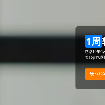
1周
感恩10年
美Top1%
我也想